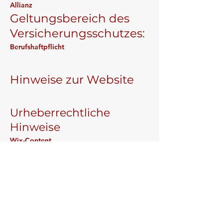
Allianz
Geltungsbereich des
Versicherungsschutzes:
Berufshaftpflicht
Hinweise zur Website
Urheberrechtliche
Hinweise
Wix-Content
Information gemäß § 36
VSBG
Gemäß § 36 VSBG
(Verbraucherstreitbeilegungsgesetz –
Gesetz über die alternative